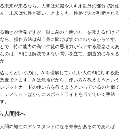
する未来が来るなら、人間は知識やスキル以外の部分で評価
ん。未来は知性が高いことよりも、性格で人が判断される
れる動きが活発ですが、単にAIの「使い方」を教えるだけで
なら、操作方法はAI自身に聞けばすぐにわかるからです。
ことで、特に能力の高い生徒の思考力が低下する懸念さえあ
なのは、AIには解決できない問いを立て、創造的に考える
か。
込もうというのは、AIを理解していない人のAIに対する恐
想像できます。AIは危険だから、使い方を教えようという
レジットカードの使い方を教えようといっているのと似て
、デメリットばかりにスポットライトを当てていく手法
す。
ら人間性へ
、人間の知性のアシスタントになる未来があるのであれば、