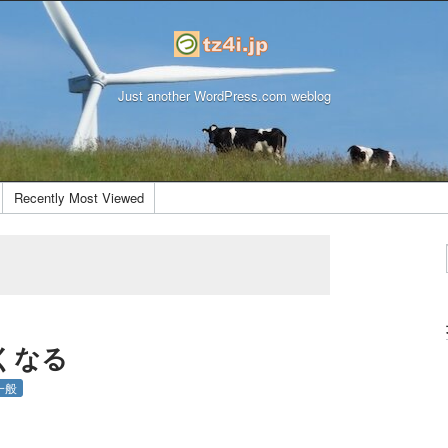
Just another WordPress.com weblog
Recently Most Viewed
くなる
一般