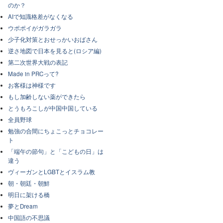
のか？
AIで知識格差がなくなる
ウポポイがガラガラ
少子化対策とおせっかいおばさん
逆さ地図で日本を見ると(ロシア編)
第二次世界大戦の表記
Made in PRCって?
お客様は神様です
もし加齢しない薬ができたら
とうもろこしが中国中国している
全員野球
勉強の合間にちょこっとチョコレー
ト
「端午の節句」と「こどもの日」は
違う
ヴィーガンとLGBTとイスラム教
朝・朝廷・朝鮮
明日に架ける橋
夢とDream
中国語の不思議