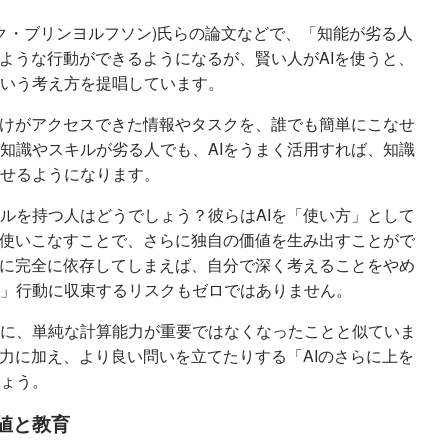
son(エリック・ブリンヨルフソン)氏らの論文などで、「知能が劣る人
じような行動ができるようになるが、賢い人がAIを使うと、
いう考え方を提唱しています。
だけがアクセスできた情報やタスクを、誰でも簡単にこなせ
知識やスキルが劣る人でも、AIをうまく活用すれば、知識
せるようになります。
ルを持つ人はどうでしょう？彼らはAIを「使い方」として
を使いこなすことで、さらに独自の価値を生み出すことがで
能に完全に依存してしまえば、自分で深く考えることをやめ
」行動に収束するリスクもゼロではありません。
に、単純な計算能力が重要ではなくなったことと似ていま
能力に加え、より良い問いを立てたりする「AIのさらに上を
ょう。
値と教育