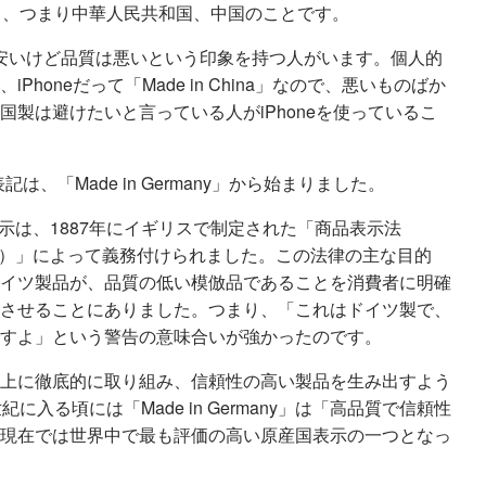
of China」、つまり中華人民共和国、中国のことです。
いうと、安いけど品質は悪いという印象を持つ人がいます。個人的
honeだって「Made in China」なので、悪いものばか
製は避けたいと言っている人がiPhoneを使っているこ
う表記は、「Made in Germany」から始まりました。
という表示は、1887年にイギリスで制定された「商品表示法
 Act 1887）」によって義務付けられました。この法律の主な目的
イツ製品が、品質の低い模倣品であることを消費者に明確
させることにありました。つまり、「これはドイツ製で、
すよ」という警告の意味合いが強かったのです。
上に徹底的に取り組み、信頼性の高い製品を生み出すよう
に入る頃には「Made in Germany」は「高品質で信頼性
現在では世界中で最も評価の高い原産国表示の一つとなっ