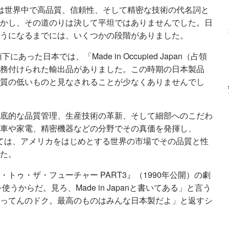
、現在では世界中で高品質、信頼性、そして精密な技術の代名詞と
かし、その道のりは決して平坦ではありませんでした。日
うになるまでには、いくつかの段階がありました。
った日本では、「Made in Occupied Japan（占領
務付けられた輸出品がありました。この時期の日本製品
質の低いものと見なされることが少なくありませんでし
底的な品質管理、生産技術の革新、そして細部へのこだわ
車や家電、精密機器などの分野でその真価を発揮し、
かけては、アメリカをはじめとする世界の市場でその品質と性
た。
トゥ・ザ・フューチャー PART3』（1990年公開）の劇
使うからだ。見ろ、Made in Japanと書いてある」と言う
ってんのドク。最高のものはみんな日本製だよ」と返すシ