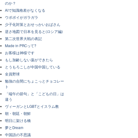
のか？
AIで知識格差がなくなる
ウポポイがガラガラ
少子化対策とおせっかいおばさん
逆さ地図で日本を見ると(ロシア編)
第二次世界大戦の表記
Made in PRCって?
お客様は神様です
もし加齢しない薬ができたら
とうもろこしが中国中国している
全員野球
勉強の合間にちょこっとチョコレー
ト
「端午の節句」と「こどもの日」は
違う
ヴィーガンとLGBTとイスラム教
朝・朝廷・朝鮮
明日に架ける橋
夢とDream
中国語の不思議