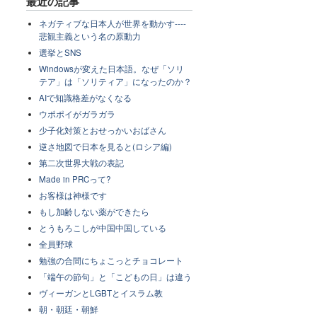
最近の記事
ネガティブな日本人が世界を動かす----
悲観主義という名の原動力
選挙とSNS
Windowsが変えた日本語。なぜ「ソリ
テア」は「ソリティア」になったのか？
AIで知識格差がなくなる
ウポポイがガラガラ
少子化対策とおせっかいおばさん
逆さ地図で日本を見ると(ロシア編)
第二次世界大戦の表記
Made in PRCって?
お客様は神様です
もし加齢しない薬ができたら
とうもろこしが中国中国している
全員野球
勉強の合間にちょこっとチョコレート
「端午の節句」と「こどもの日」は違う
ヴィーガンとLGBTとイスラム教
朝・朝廷・朝鮮